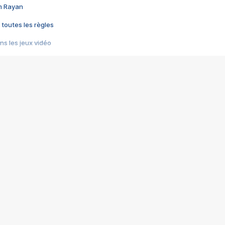
im Rayan
 toutes les règles
s les jeux vidéo
us choquant de Rockstar ? - Le scandale BULLY
e plus moche de Steam
du RÊVE tourne au CAUCHEMAR
pendant 8 heures
it… à tort
umiliés par un jeu vidéo
ire - Final Fantasy 8
ti un empire - Age of Empires
story DOFUS
tard, il crée l'un des pires jeux de tous les temps, MindsEye.