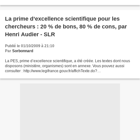
cidTexte=JORFTEXT000020833322&dateTexte=&categorieLien=id...
La prime d’excellence scientifique pour les
chercheurs : 20 % de bons, 80 % de cons, par
Henri Audier - SLR
Publié le 01/10/2009 à 21:10
Par
Sorbonnard
La PES, prime d’excellence scientifique, a été créée. Les textes dont nous
disposons (ministère, organismes) sont en annexe. Vous pouvez aussi
consulter : http://www.legifrance.gouv.fr/affichTexte.do?
cidTexte=JORFTEXT000020833322&dateTexte=&categorieLien=id...