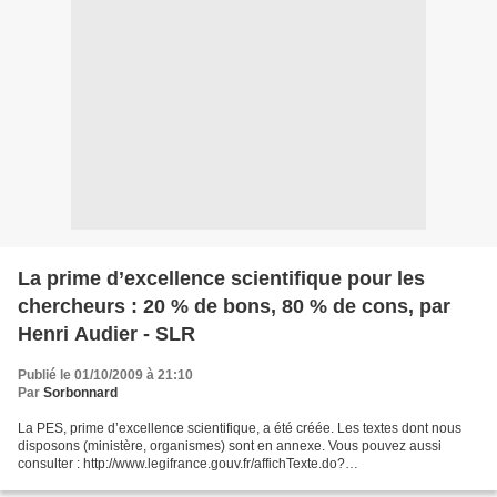
La prime d’excellence scientifique pour les
chercheurs : 20 % de bons, 80 % de cons, par
Henri Audier - SLR
Publié le 01/10/2009 à 21:10
Par
Sorbonnard
La PES, prime d’excellence scientifique, a été créée. Les textes dont nous
disposons (ministère, organismes) sont en annexe. Vous pouvez aussi
consulter : http://www.legifrance.gouv.fr/affichTexte.do?
cidTexte=JORFTEXT000020833322&dateTexte=&categorieLien=id...