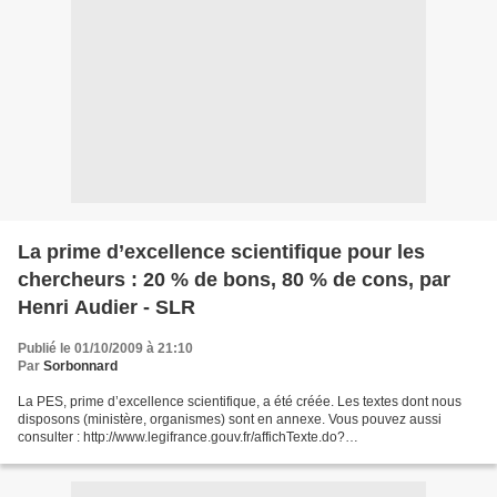
La prime d’excellence scientifique pour les
chercheurs : 20 % de bons, 80 % de cons, par
Henri Audier - SLR
Publié le 01/10/2009 à 21:10
Par
Sorbonnard
La PES, prime d’excellence scientifique, a été créée. Les textes dont nous
disposons (ministère, organismes) sont en annexe. Vous pouvez aussi
consulter : http://www.legifrance.gouv.fr/affichTexte.do?
cidTexte=JORFTEXT000020833322&dateTexte=&categorieLien=id...