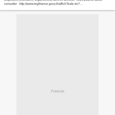
consulter : http://www.legifrance.gouv.fr/affichTexte.do?
cidTexte=JORFTEXT000020833322&dateTexte=&categorieLien=id...
Publicité