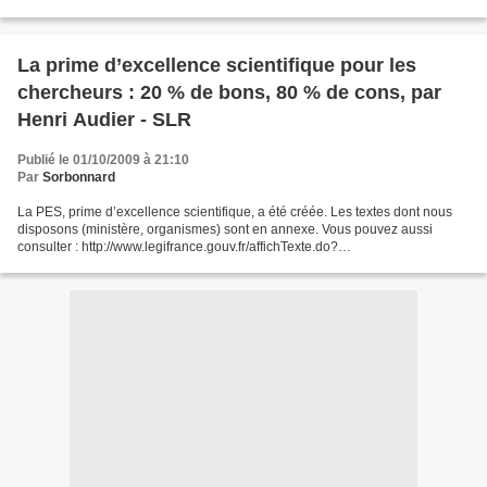
cidTexte=JORFTEXT000020833322&dateTexte=&categorieLien=id...
La prime d’excellence scientifique pour les
chercheurs : 20 % de bons, 80 % de cons, par
Henri Audier - SLR
Publié le 01/10/2009 à 21:10
Par
Sorbonnard
La PES, prime d’excellence scientifique, a été créée. Les textes dont nous
disposons (ministère, organismes) sont en annexe. Vous pouvez aussi
consulter : http://www.legifrance.gouv.fr/affichTexte.do?
cidTexte=JORFTEXT000020833322&dateTexte=&categorieLien=id...