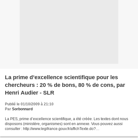
La prime d’excellence scientifique pour les
chercheurs : 20 % de bons, 80 % de cons, par
Henri Audier - SLR
Publié le 01/10/2009 à 21:10
Par
Sorbonnard
La PES, prime d’excellence scientifique, a été créée. Les textes dont nous
disposons (ministère, organismes) sont en annexe. Vous pouvez aussi
consulter : http://www.legifrance.gouv.fr/affichTexte.do?
cidTexte=JORFTEXT000020833322&dateTexte=&categorieLien=id...