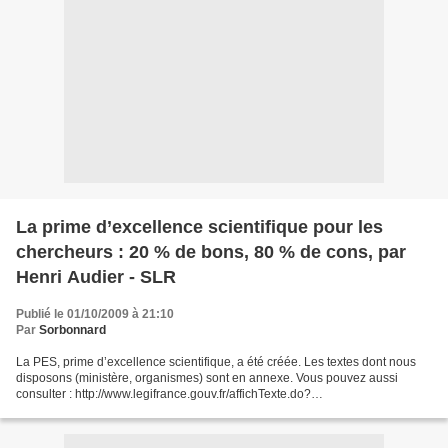
La prime d’excellence scientifique pour les
chercheurs : 20 % de bons, 80 % de cons, par
Henri Audier - SLR
Publié le 01/10/2009 à 21:10
Par
Sorbonnard
La PES, prime d’excellence scientifique, a été créée. Les textes dont nous
disposons (ministère, organismes) sont en annexe. Vous pouvez aussi
consulter : http://www.legifrance.gouv.fr/affichTexte.do?
cidTexte=JORFTEXT000020833322&dateTexte=&categorieLien=id...