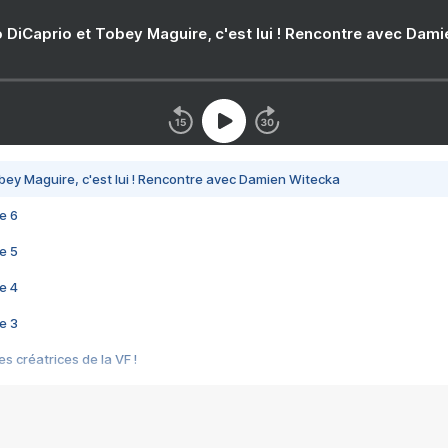
 DiCaprio et Tobey Maguire, c'est lui ! Rencontre avec Dam
bey Maguire, c'est lui ! Rencontre avec Damien Witecka
e 6
e 5
e 4
e 3
s créatrices de la VF !
e 2
e 1