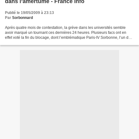
dans l’amertume - France Info
Publié le 19/05/2009 à 23:13
Par
Sorbonnard
Après quatre mois de contestation, la grève dans les universités semble
avoir marqué un tournant ces dernières 24 heures. Plusieurs facs ont en
effet voté la fin du blocage, dont l’emblématique Paris-IV Sorbonne, l’un des
bastions du mouvement... Les...