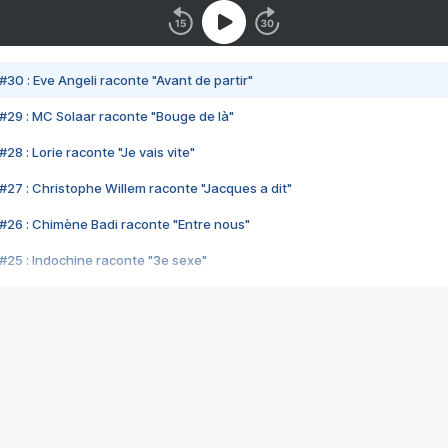
#30 : Eve Angeli raconte "Avant de partir"
#29 : MC Solaar raconte "Bouge de là"
28 : Lorie raconte "Je vais vite"
#27 : Christophe Willem raconte "Jacques a dit"
#26 : Chimène Badi raconte "Entre nous"
#25 : Indochine raconte "3e sexe"
#24 : Zaho raconte "C'est chelou"
#23 : Patrick Bruel raconte "Au café des délices"
#22 : Kyo raconte "Le chemin"
#21 : Nolwenn Leroy raconte "Cassé"
#20 : Patrick Hernandez raconte "Born to be alive"