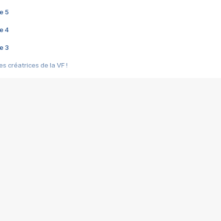
e 5
e 4
e 3
s créatrices de la VF !
e 2
e 1
e Mektoub My Love arrive enfin ! Rencontre avec Shaïn Boumedine et Sal
i : après Toni en famille
elle réalise le bouleversant Dites lui que je l'aime
ais ! Rencontre autour de Vie privée de Rebecca Zlotowski
 de Marguerite, Grave... Rencontre avec Ella Rumpf
 Les Rêveurs, un film intime sur la santé mentale