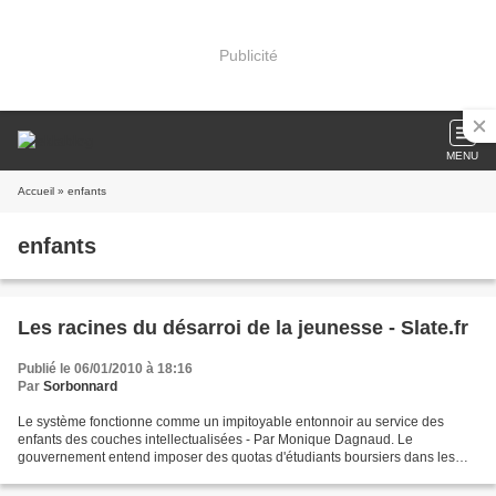
Publicité
MENU
Accueil
» enfants
enfants
Les racines du désarroi de la jeunesse - Slate.fr
Publié le 06/01/2010 à 18:16
Par
Sorbonnard
Le système fonctionne comme un impitoyable entonnoir au service des
enfants des couches intellectualisées - Par Monique Dagnaud. Le
gouvernement entend imposer des quotas d'étudiants boursiers dans les
«grandes écoles» et se heurtent à une forte opposition...