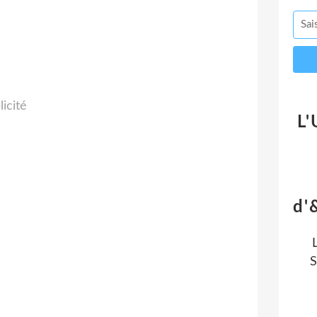
licité
L'
d'
S