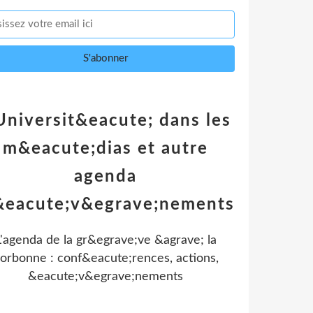
Universit&eacute; dans les
m&eacute;dias et autre
agenda
&eacute;v&egrave;nements
L'agenda de la gr&egrave;ve &agrave; la
orbonne : conf&eacute;rences, actions,
&eacute;v&egrave;nements