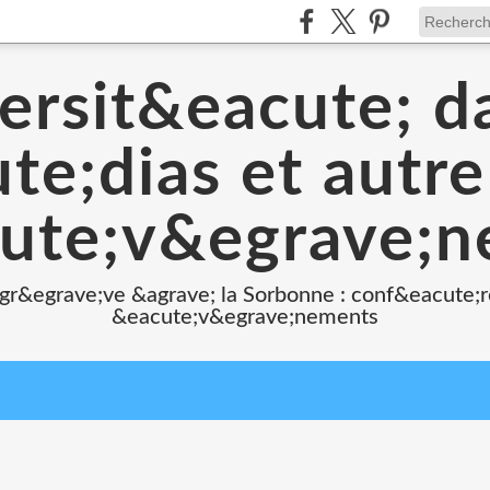
ersit&eacute; d
e;dias et autr
ute;v&egrave;
 gr&egrave;ve &agrave; la Sorbonne : conf&eacute;r
&eacute;v&egrave;nements