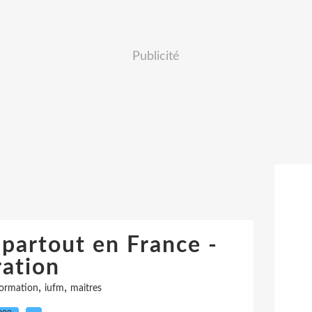
Publicité
 partout en France -
ration
,
,
ormation
iufm
maitres