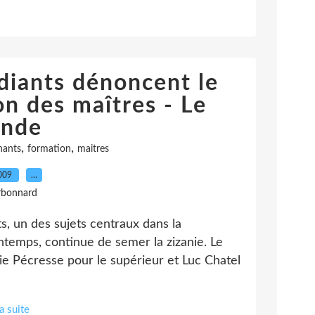
diants dénoncent le
on des maîtres - Le
nde
,
,
nants
formation
maitres
2009
…
rbonnard
s, un des sujets centraux dans la
intemps, continue de semer la zizanie. Le
rie Pécresse pour le supérieur et Luc Chatel
la suite