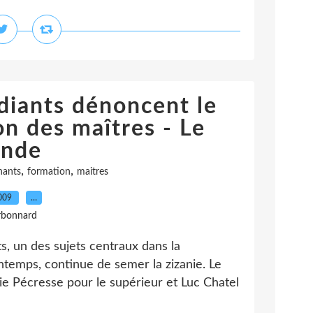
diants dénoncent le
on des maîtres - Le
nde
,
,
nants
formation
maitres
2009
…
rbonnard
s, un des sujets centraux dans la
intemps, continue de semer la zizanie. Le
rie Pécresse pour le supérieur et Luc Chatel