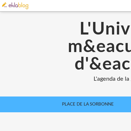
L'Univ
m&eacut
d'&eac
L'agenda de la
PLACE DE LA SORBONNE