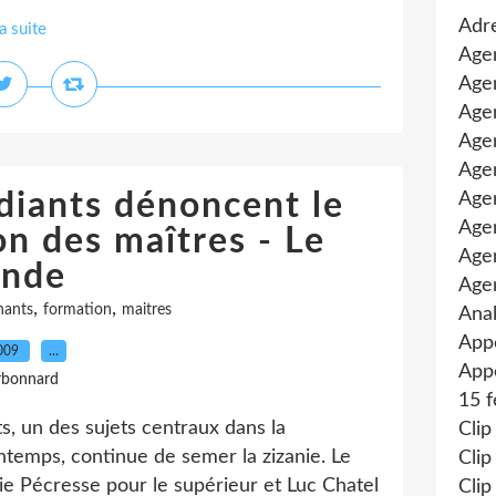
Adre
la suite
Age
Agen
Agen
Age
Agen
diants dénoncent le
Agen
Age
on des maîtres - Le
Age
nde
Age
,
,
nants
formation
maitres
Anal
App
2009
…
Appe
rbonnard
15 f
s, un des sujets centraux dans la
Clip
intemps, continue de semer la zizanie. Le
Clip
rie Pécresse pour le supérieur et Luc Chatel
Clip