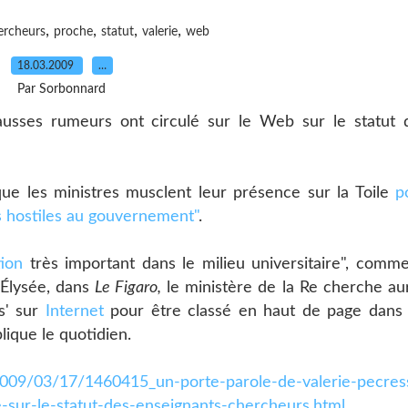
,
,
,
,
ercheurs
proche
statut
valerie
web
18.03.2009
…
Par Sorbonnard
usses rumeurs ont circulé sur le Web sur le statut 
ue les ministres musclent leur présence sur la Toile
p
 hostiles au gouvernement"
.
ion
très important dans le milieu universitaire", comme
'Élysée, dans
Le Figaro,
le ministère de la Re cherche aur
ns' sur
Internet
pour être classé en haut de page dans 
ique le quotidien.
e/2009/03/17/1460415_un-porte-parole-de-valerie-pecres
-sur-le-statut-des-enseignants-chercheurs.html