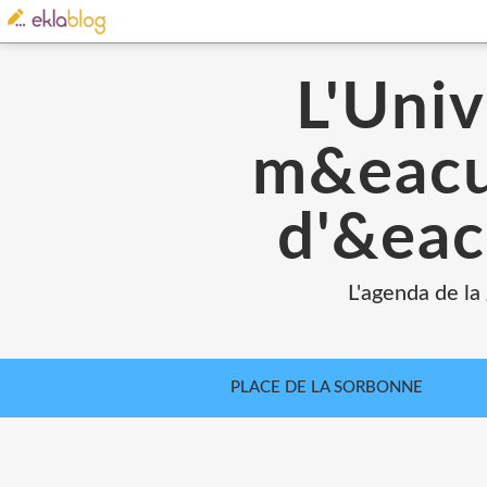
L'Univ
m&eacut
d'&eac
L'agenda de la
PLACE DE LA SORBONNE