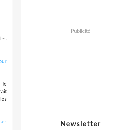
Publicité
des
our
 le
ait
les
se-
Newsletter