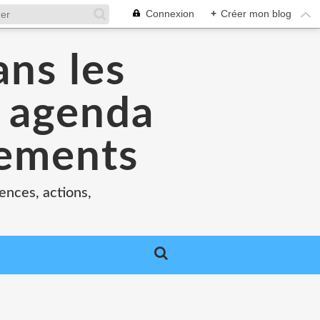
Connexion
+
Créer mon blog
ans les
e agenda
nements
ences, actions,