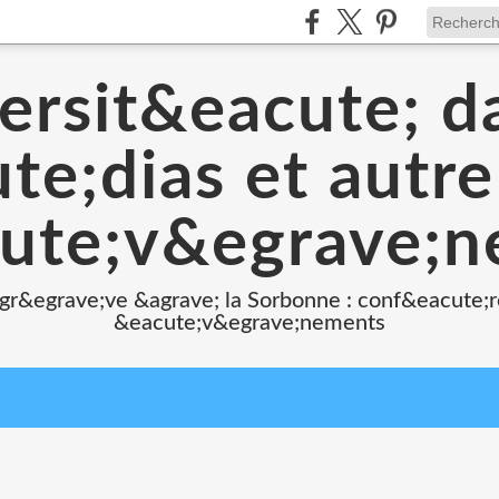
ersit&eacute; d
e;dias et autr
ute;v&egrave;
 gr&egrave;ve &agrave; la Sorbonne : conf&eacute;r
&eacute;v&egrave;nements