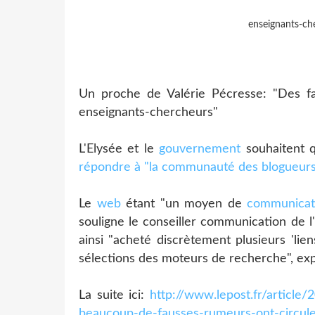
enseignants-ch
Un proche de Valérie Pécresse: "Des fa
enseignants-chercheurs"
L'Elysée et le
gouvernement
souhaitent q
répondre à "la communauté des blogueurs
Le
web
étant "un moyen de
communicat
souligne le conseiller communication de l
ainsi "acheté discrètement plusieurs 'lie
sélections des moteurs de recherche", expl
La suite ici:
http://www.lepost.fr/articl
beaucoup-de-fausses-rumeurs-ont-circule