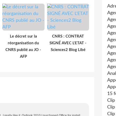
Adre
Age
Agen
Agen
Age
Le décret sur la
CNRS : CONTRAT
Agen
réorganisation du
SIGNÉ AVEC L'ETAT -
Agen
CNRS publié au JO -
Sciences2 Blog Libé
Age
AFP
Age
Age
Anal
App
Appe
15 f
Clip
Clip
Clip
 I really like it. Outlook 2010 I purchased Office for install