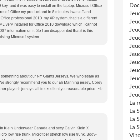
Doc
key and it was easy to install on the laptop. Microsoft Office
rosoft Office my product and in 8 minutes I was off and
Jeu
n Office professional 2010 my XP system, that is a different
Jeud
MSXML very installed for Office 2010 download which I cannot
Jeud
007 information on it. So I am disappointed that it is this
xisting Microsoft system.
Jeu
Jeud
Jeu
Jeud
Jeud
ay something about our NY Giants Jerseys. We wholesale as
Jeu
. We strongly recommend you to our Eli Manning jersey, Corey
Jeud
r player's jerseys, all in excellent yet reasonable price. <b
Jeud
La r
La S
La S
La S
lvin Klein Underwear Canada and sexy Calvin Klein X
o low rise trunk. Microfiber stretch low rise trunk. Body-
Vinc