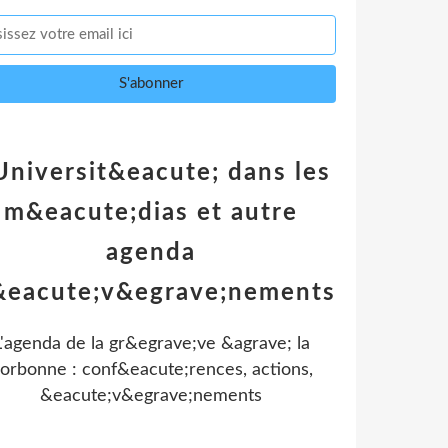
Universit&eacute; dans les
m&eacute;dias et autre
agenda
&eacute;v&egrave;nements
L'agenda de la gr&egrave;ve &agrave; la
orbonne : conf&eacute;rences, actions,
&eacute;v&egrave;nements