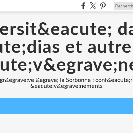
ersit&eacute; d
e;dias et autr
ute;v&egrave;
 gr&egrave;ve &agrave; la Sorbonne : conf&eacute;r
&eacute;v&egrave;nements