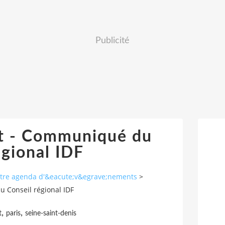
Publicité
t - Communiqué du
égional IDF
autre agenda d'&eacute;v&egrave;nements
>
Conseil régional IDF
,
,
t
paris
seine-saint-denis