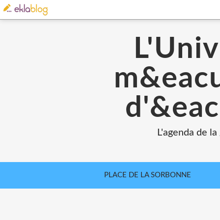
L'Univ
m&eacut
d'&eac
L'agenda de la
PLACE DE LA SORBONNE