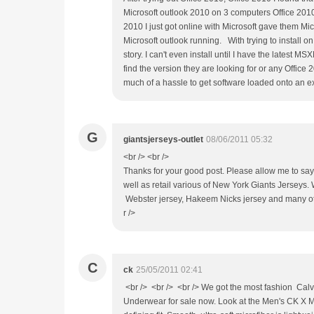
Microsoft outlook 2010 on 3 computers Office 2010 
2010 I just got online with Microsoft gave them Mic
Microsoft outlook running. With trying to install o
story. I can't even install until I have the latest 
find the version they are looking for or any Office 2
much of a hassle to get software loaded onto an e
G
giantsjerseys-outlet
08/06/2011 05:32
<br /> <br />
Thanks for your good post. Please allow me to s
well as retail various of New York Giants Jerseys
Webster jersey, Hakeem Nicks jersey and many othe
r />
C
ck
25/05/2011 02:41
<br /> <br /> <br /> We got the most fashion Ca
Underwear for sale now. Look at the Men's CK X Micr