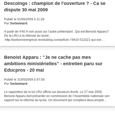
Descoings : champion de l'ouverture ? - Ca se
dispute 30 mai 2009
Publié le 01/06/2009 à 11:28
Par
Sorbonnard
A partir de 4'40 A voir aussi sur l’autre prétendant : Qui est Benoist Apparu?
De la LRU à la réforme du lycée...
:http://sorbonneengreve.revolublog.com/article-74910-511021-qui-est-
benoist-apparu-de-la-lru-a-la-reforme-du-lycee.html
Benoist Apparu : "Je ne cache pas mes
ambitions ministérielles" - entretien paru sur
Educpros - 20 mai
Publié le 31/05/2009 à 07:58
Par
Sorbonnard
Le rapporteur de la loi LRU officie sur plusieurs fronts. Le 27 mai 2009,
Benoist Apparu doit présenter en commission de l’Assemblée nationale son
rapport sur la réforme du lycée. Un document qui comptera deux projets
différents, la droite et la gauche...