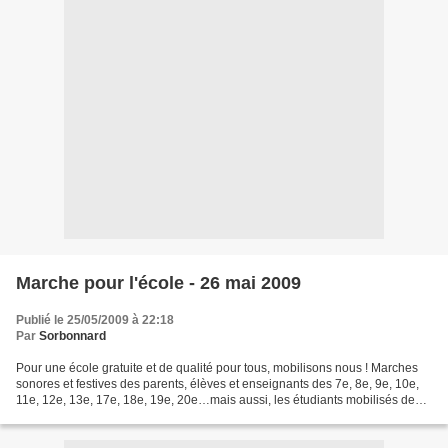
Marche pour l'école - 26 mai 2009
Publié le 25/05/2009 à 22:18
Par
Sorbonnard
Pour une école gratuite et de qualité pour tous, mobilisons nous ! Marches
sonores et festives des parents, élèves et enseignants des 7e, 8e, 9e, 10e,
11e, 12e, 13e, 17e, 18e, 19e, 20e…mais aussi, les étudiants mobilisés de
Paris 4, de l’IUFM de Paris…...