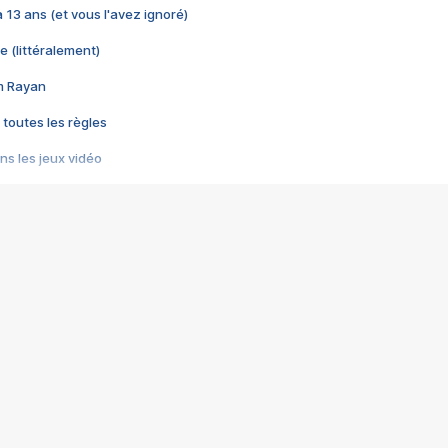
 a 13 ans (et vous l'avez ignoré)
e (littéralement)
im Rayan
 toutes les règles
s les jeux vidéo
us choquant de Rockstar ? - Le scandale BULLY
e plus moche de Steam
du RÊVE tourne au CAUCHEMAR
pendant 8 heures
it… à tort
umiliés par un jeu vidéo
ire - Final Fantasy 8
ti un empire - Age of Empires