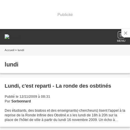
Publicité
MENU
Accueil
» lundi
lundi
Lundi, c'est reparti - La ronde des osbtinés
Publié le 12/11/2009 à 08:31
Par
Sorbonnard
Des étudiants, des biatoss et des enseignants(-chercheurs) lisent l'appel à la
reprise de la Ronde Infinie des Obstiné.e.s les lundi de 18h à 20h sur la
place de l'hôtel de ville à partir du lundi 16 novembre 2009. Un écho à
l'ultimatum lancé le 16 mars...