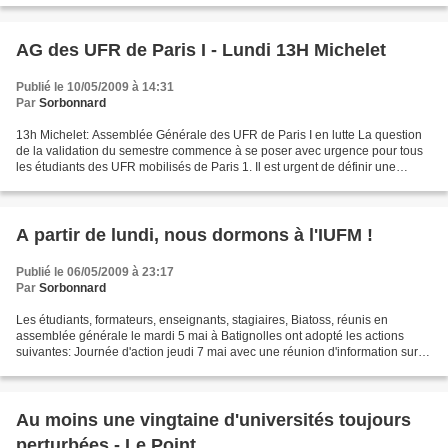
AG des UFR de Paris I - Lundi 13H Michelet
Publié le 10/05/2009 à 14:31
Par
Sorbonnard
13h Michelet: Assemblée Générale des UFR de Paris I en lutte La question
de la validation du semestre commence à se poser avec urgence pour tous
les étudiants des UFR mobilisés de Paris 1. Il est urgent de définir une
position commune à toutes ces UFR....
A partir de lundi, nous dormons à l'IUFM !
Publié le 06/05/2009 à 23:17
Par
Sorbonnard
Les étudiants, formateurs, enseignants, stagiaires, Biatoss, réunis en
assemblée générale le mardi 5 mai à Batignolles ont adopté les actions
suivantes: Journée d'action jeudi 7 mai avec une réunion d'information sur
chaque site à 12h et un départ groupé...
Au moins une vingtaine d'universités toujours
perturbées - Le Point