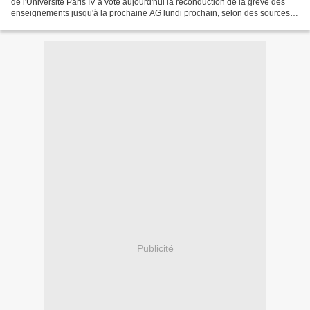
de l'Université Paris IV a voté aujourd'hui la reconduction de la grève des
enseignements jusqu'à la prochaine AG lundi prochain, selon des sources
concordantes."La grève a été...
Publicité