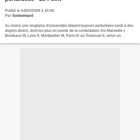
Publié le 04/05/2009 à 20:00
Par
Sorbonnard
Au moins une vingtaine d'universités étaient toujours perturbées lundi à des
degrés divers, dont les plus en pointe de la contestation Aix-Marseille-I,
Bordeaux-III, Lyon-II, Montpellier-III, Paris-IV ou Toulouse-II, selon un
décompte partiel des bureaux...