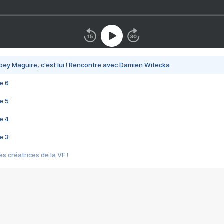
bey Maguire, c'est lui ! Rencontre avec Damien Witecka
e 6
e 5
e 4
e 3
s créatrices de la VF !
e 2
e 1
e Mektoub My Love arrive enfin ! Rencontre avec Shaïn Boumedine et Sal